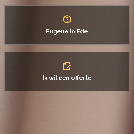
Eugene in
Ede
Ik wil een offerte