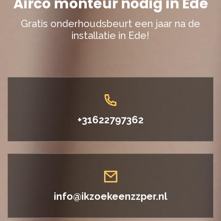
Airco monteur nodig in Ede
Gratis onderhoudsbeurt een jaar na de
installatie in Ede!
+31622797362
info@ikzoekeenzzper.nl