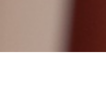
Verwarming en koeling
Coolen
Aantal keer bekeken: 68297