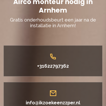
Airco monteur nodig in
Arnhem
Gratis onderhoudsbeurt een jaar na de
installatie in Arnhem!
+31622797362
info@ikzoekeenzzper.nl